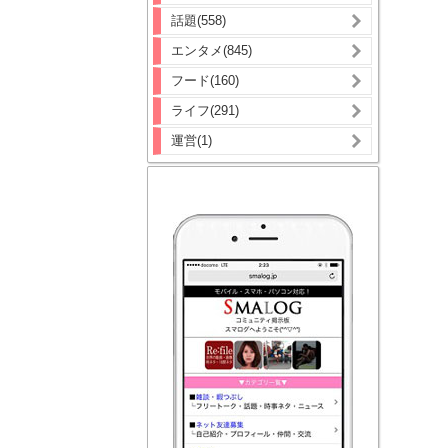
話題(558)
エンタメ(845)
フード(160)
ライフ(291)
運営(1)