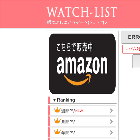
暇つぶしにどうぞーヽ(＞。＜*)ノ
ERR
スパム
▼Ranking
週間PV
月間PV
年間PV