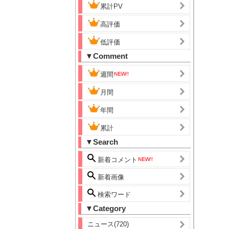
累計PV
高評価
低評価
▼Comment
週間
月間
年間
累計
▼Search
新着コメント
新着画像
検索ワード
▼Category
ニュース(720)