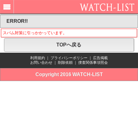
ERROR!!
スパム対策に引っかかっています。
TOPへ戻る
利用規約
｜
プライバシーポリシー
｜
広告掲載
お問い合わせ
｜
削除依頼
｜
捜査関係事項照会
Copyright 2016 WATCH-LIST