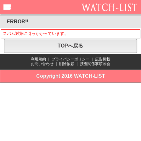
ERROR!!
スパム対策に引っかかっています。
TOPへ戻る
利用規約
｜
プライバシーポリシー
｜
広告掲載
お問い合わせ
｜
削除依頼
｜
捜査関係事項照会
Copyright 2016 WATCH-LIST