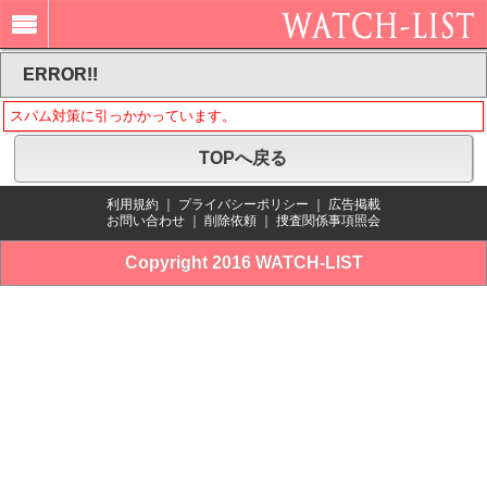
ERROR!!
スパム対策に引っかかっています。
TOPへ戻る
利用規約
｜
プライバシーポリシー
｜
広告掲載
お問い合わせ
｜
削除依頼
｜
捜査関係事項照会
Copyright 2016 WATCH-LIST