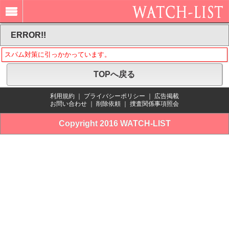
ERROR!!
スパム対策に引っかかっています。
TOPへ戻る
利用規約
｜
プライバシーポリシー
｜
広告掲載
お問い合わせ
｜
削除依頼
｜
捜査関係事項照会
Copyright 2016 WATCH-LIST