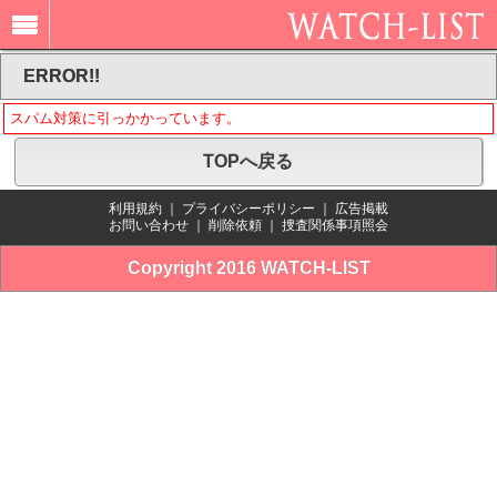
ERROR!!
スパム対策に引っかかっています。
TOPへ戻る
利用規約
｜
プライバシーポリシー
｜
広告掲載
お問い合わせ
｜
削除依頼
｜
捜査関係事項照会
Copyright 2016 WATCH-LIST