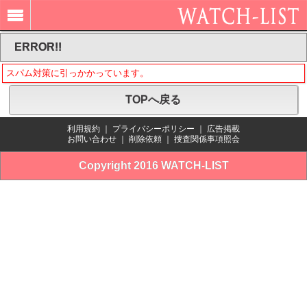
ERROR!!
スパム対策に引っかかっています。
TOPへ戻る
利用規約
｜
プライバシーポリシー
｜
広告掲載
お問い合わせ
｜
削除依頼
｜
捜査関係事項照会
Copyright 2016 WATCH-LIST