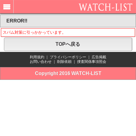
ERROR!!
スパム対策に引っかかっています。
TOPへ戻る
利用規約
｜
プライバシーポリシー
｜
広告掲載
お問い合わせ
｜
削除依頼
｜
捜査関係事項照会
Copyright 2016 WATCH-LIST