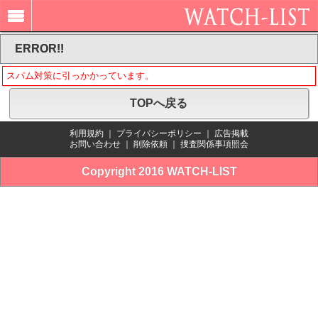
ERROR!!
スパム対策に引っかかっています。
TOPへ戻る
利用規約
｜
プライバシーポリシー
｜
広告掲載
お問い合わせ
｜
削除依頼
｜
捜査関係事項照会
Copyright 2016 WATCH-LIST