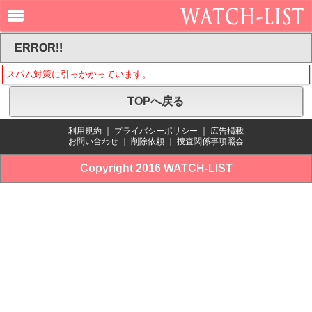
ERROR!!
スパム対策に引っかかっています。
TOPへ戻る
利用規約
｜
プライバシーポリシー
｜
広告掲載
お問い合わせ
｜
削除依頼
｜
捜査関係事項照会
Copyright 2016 WATCH-LIST