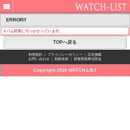
ERROR!!
スパム対策に引っかかっています。
TOPへ戻る
利用規約
｜
プライバシーポリシー
｜
広告掲載
お問い合わせ
｜
削除依頼
｜
捜査関係事項照会
Copyright 2016 WATCH-LIST