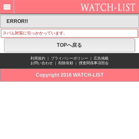
ERROR!!
スパム対策に引っかかっています。
TOPへ戻る
利用規約
｜
プライバシーポリシー
｜
広告掲載
お問い合わせ
｜
削除依頼
｜
捜査関係事項照会
Copyright 2016 WATCH-LIST