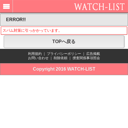
ERROR!!
スパム対策に引っかかっています。
TOPへ戻る
利用規約
｜
プライバシーポリシー
｜
広告掲載
お問い合わせ
｜
削除依頼
｜
捜査関係事項照会
Copyright 2016 WATCH-LIST