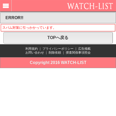
ERROR!!
スパム対策に引っかかっています。
TOPへ戻る
利用規約
｜
プライバシーポリシー
｜
広告掲載
お問い合わせ
｜
削除依頼
｜
捜査関係事項照会
Copyright 2016 WATCH-LIST