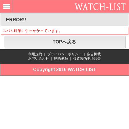
ERROR!!
スパム対策に引っかかっています。
TOPへ戻る
利用規約
｜
プライバシーポリシー
｜
広告掲載
お問い合わせ
｜
削除依頼
｜
捜査関係事項照会
Copyright 2016 WATCH-LIST