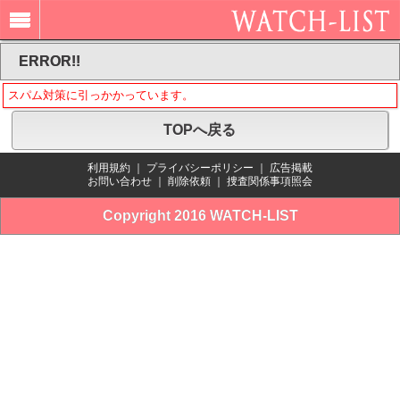
ERROR!!
スパム対策に引っかかっています。
TOPへ戻る
利用規約
｜
プライバシーポリシー
｜
広告掲載
お問い合わせ
｜
削除依頼
｜
捜査関係事項照会
Copyright 2016 WATCH-LIST