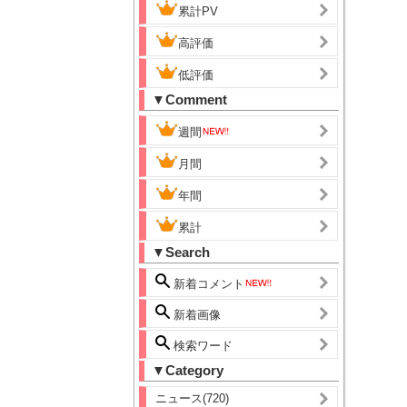
累計PV
高評価
低評価
▼Comment
週間
月間
年間
累計
▼Search
新着コメント
新着画像
検索ワード
▼Category
ニュース(720)