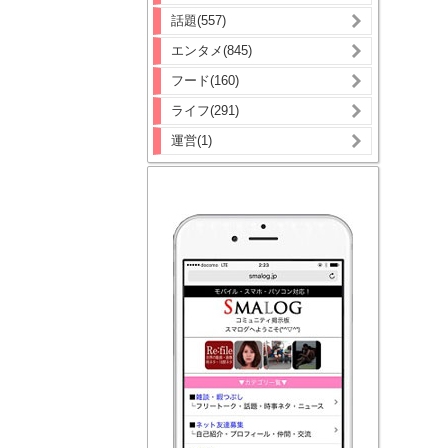
話題(557)
エンタメ(845)
フード(160)
ライフ(291)
運営(1)