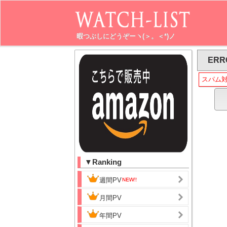
暇つぶしにどうぞーヽ(＞。＜*)ノ
ERR
スパム
▼Ranking
週間PV
月間PV
年間PV