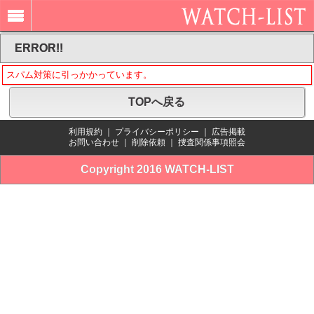
ERROR!!
スパム対策に引っかかっています。
TOPへ戻る
利用規約
｜
プライバシーポリシー
｜
広告掲載
お問い合わせ
｜
削除依頼
｜
捜査関係事項照会
Copyright 2016 WATCH-LIST