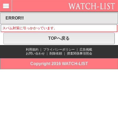
ERROR!!
スパム対策に引っかかっています。
TOPへ戻る
利用規約
｜
プライバシーポリシー
｜
広告掲載
お問い合わせ
｜
削除依頼
｜
捜査関係事項照会
Copyright 2016 WATCH-LIST