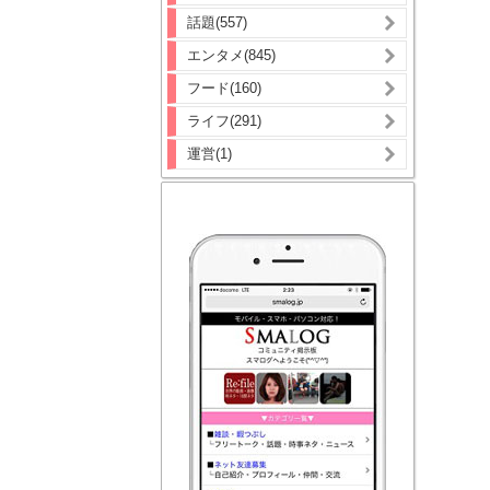
話題(557)
エンタメ(845)
フード(160)
ライフ(291)
運営(1)