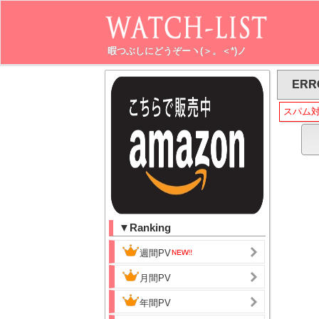
暇つぶしにどうぞーヽ(＞。＜*)ノ
ERR
スパム
▼Ranking
週間PV
月間PV
年間PV