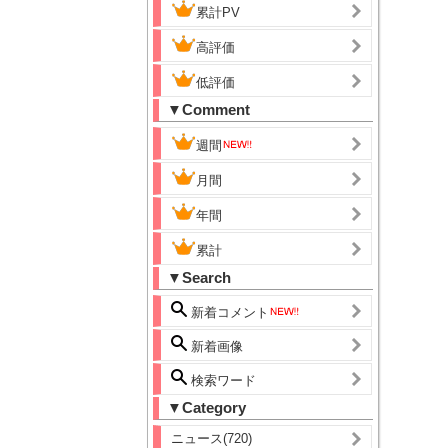
累計PV
高評価
低評価
▼Comment
週間
月間
年間
累計
▼Search
新着コメント
新着画像
検索ワード
▼Category
ニュース(720)