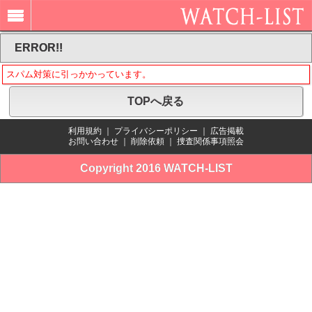
ERROR!!
スパム対策に引っかかっています。
TOPへ戻る
利用規約
｜
プライバシーポリシー
｜
広告掲載
お問い合わせ
｜
削除依頼
｜
捜査関係事項照会
Copyright 2016 WATCH-LIST