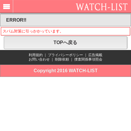
ERROR!!
スパム対策に引っかかっています。
TOPへ戻る
利用規約
｜
プライバシーポリシー
｜
広告掲載
お問い合わせ
｜
削除依頼
｜
捜査関係事項照会
Copyright 2016 WATCH-LIST