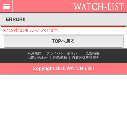
ERROR!!
スパム対策に引っかかっています。
TOPへ戻る
利用規約
｜
プライバシーポリシー
｜
広告掲載
お問い合わせ
｜
削除依頼
｜
捜査関係事項照会
Copyright 2016 WATCH-LIST