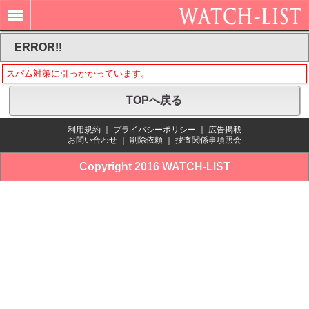
ERROR!!
スパム対策に引っかかっています。
TOPへ戻る
利用規約
｜
プライバシーポリシー
｜
広告掲載
お問い合わせ
｜
削除依頼
｜
捜査関係事項照会
Copyright 2016 WATCH-LIST