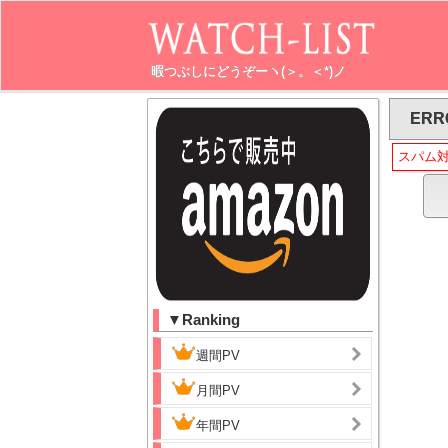
暇つぶしにどうぞーヽ(＞。＜*)ノ
ERR
スパム
▼Ranking
週間PV
月間PV
年間PV