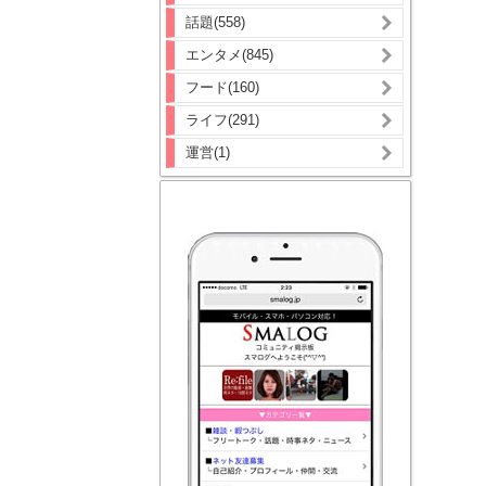
話題(558)
エンタメ(845)
フード(160)
ライフ(291)
運営(1)