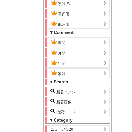
累計PV
高評価
低評価
▼Comment
週間
月間
年間
累計
▼Search
新着コメント
新着画像
検索ワード
▼Category
ニュース(720)