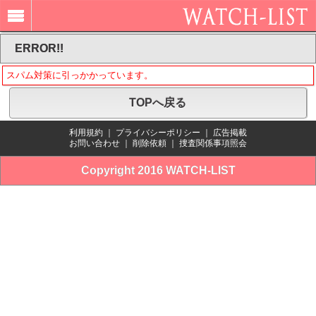
ERROR!!
スパム対策に引っかかっています。
TOPへ戻る
利用規約
｜
プライバシーポリシー
｜
広告掲載
お問い合わせ
｜
削除依頼
｜
捜査関係事項照会
Copyright 2016 WATCH-LIST