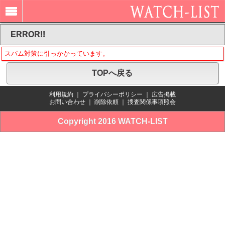
ERROR!!
スパム対策に引っかかっています。
TOPへ戻る
利用規約
｜
プライバシーポリシー
｜
広告掲載
お問い合わせ
｜
削除依頼
｜
捜査関係事項照会
Copyright 2016 WATCH-LIST