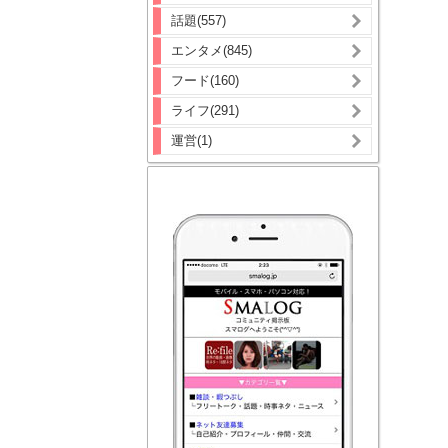
話題(557)
エンタメ(845)
フード(160)
ライフ(291)
運営(1)