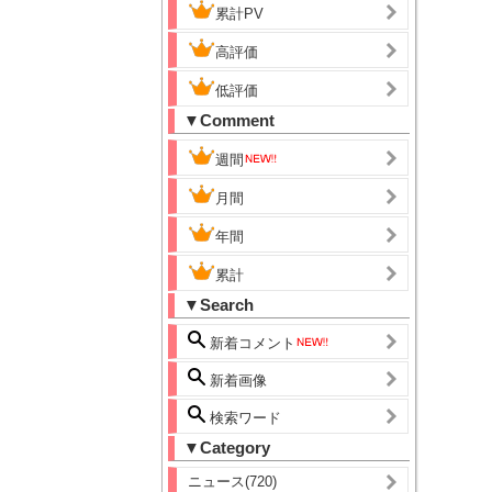
累計PV
高評価
低評価
▼Comment
週間
月間
年間
累計
▼Search
新着コメント
新着画像
検索ワード
▼Category
ニュース(720)