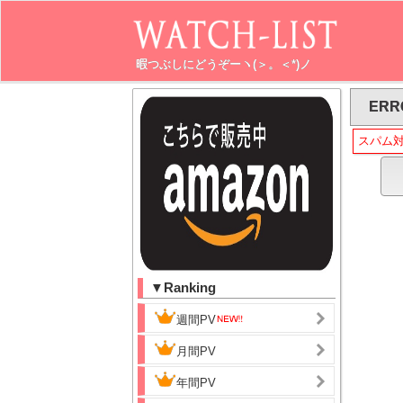
暇つぶしにどうぞーヽ(＞。＜*)ノ
ERR
スパム
▼Ranking
週間PV
月間PV
年間PV