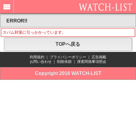
ERROR!!
スパム対策に引っかかっています。
TOPへ戻る
利用規約
｜
プライバシーポリシー
｜
広告掲載
お問い合わせ
｜
削除依頼
｜
捜査関係事項照会
Copyright 2016 WATCH-LIST