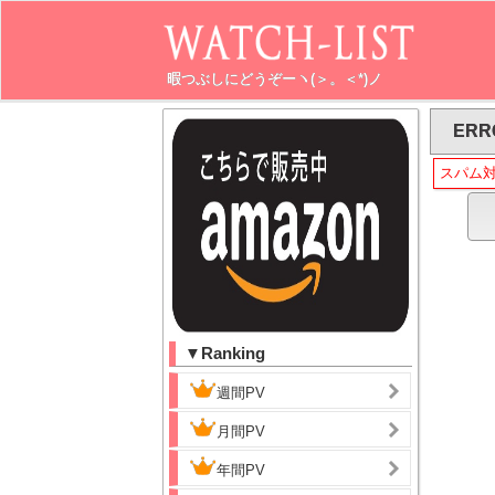
暇つぶしにどうぞーヽ(＞。＜*)ノ
ERR
スパム
▼Ranking
週間PV
月間PV
年間PV