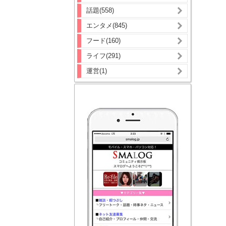
話題(558)
エンタメ(845)
フード(160)
ライフ(291)
運営(1)