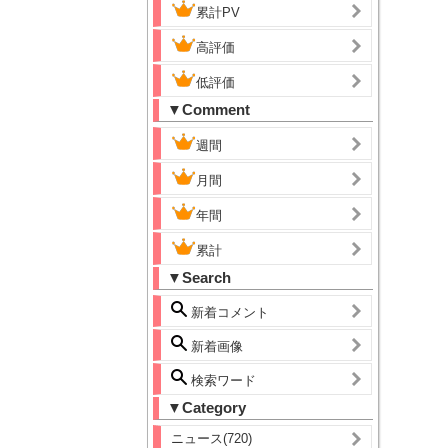
累計PV
高評価
低評価
▼Comment
週間
月間
年間
累計
▼Search
新着コメント
新着画像
検索ワード
▼Category
ニュース(720)