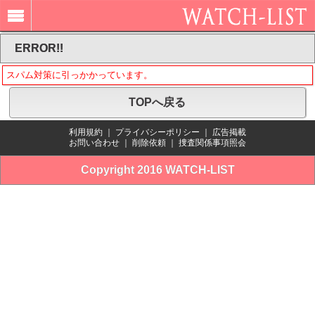
ERROR!!
スパム対策に引っかかっています。
TOPへ戻る
利用規約
｜
プライバシーポリシー
｜
広告掲載
お問い合わせ
｜
削除依頼
｜
捜査関係事項照会
Copyright 2016 WATCH-LIST