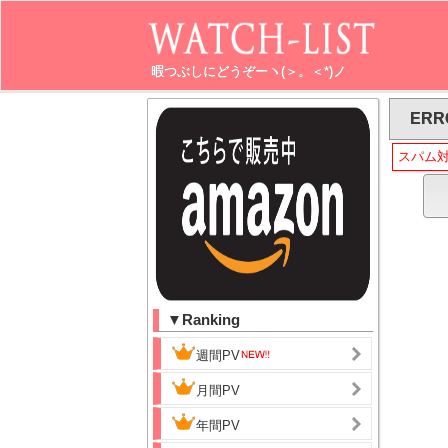
暇つぶしにどうぞーヽ(＞。＜*)ノ
ERR
スパム
▼Ranking
週間PV
月間PV
年間PV