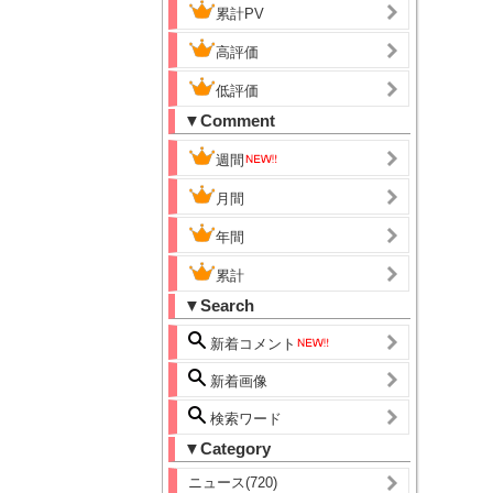
累計PV
高評価
低評価
▼Comment
週間
月間
年間
累計
▼Search
新着コメント
新着画像
検索ワード
▼Category
ニュース(720)