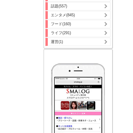
話題(557)
エンタメ(845)
フード(160)
ライフ(291)
運営(1)