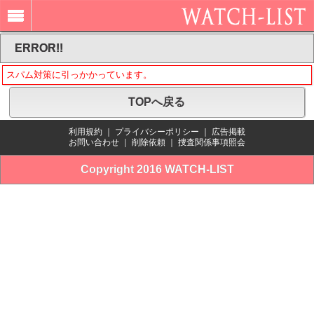
ERROR!!
スパム対策に引っかかっています。
TOPへ戻る
利用規約
｜
プライバシーポリシー
｜
広告掲載
お問い合わせ
｜
削除依頼
｜
捜査関係事項照会
Copyright 2016 WATCH-LIST