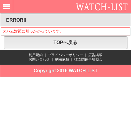
ERROR!!
スパム対策に引っかかっています。
TOPへ戻る
利用規約
｜
プライバシーポリシー
｜
広告掲載
お問い合わせ
｜
削除依頼
｜
捜査関係事項照会
Copyright 2016 WATCH-LIST