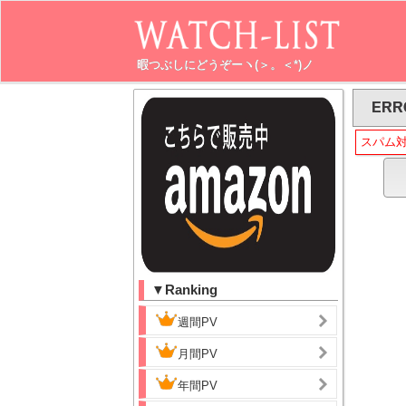
暇つぶしにどうぞーヽ(＞。＜*)ノ
ERR
スパム
▼Ranking
週間PV
月間PV
年間PV