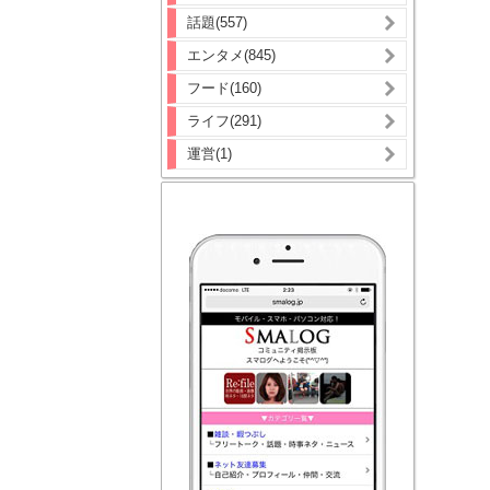
話題(557)
エンタメ(845)
フード(160)
ライフ(291)
運営(1)