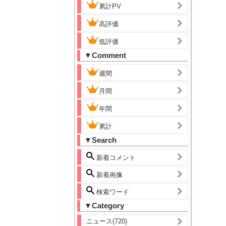
累計PV
高評価
低評価
▼Comment
週間
月間
年間
累計
▼Search
新着コメント
新着画像
検索ワード
▼Category
ニュース(720)