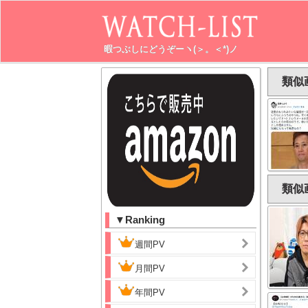
暇つぶしにどうぞーヽ(＞。＜*)ノ
類似
類似
▼Ranking
週間PV
月間PV
年間PV