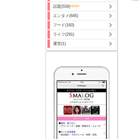
話題(558)
エンタメ(845)
フード(160)
ライフ(291)
運営(1)