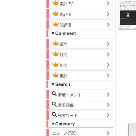
累計PV
高評価
低評価
▼Comment
週間
月間
年間
累計
▼Search
新着コメント
新着画像
検索ワード
▼Category
ニュース(720)