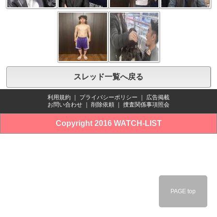
スレッド一覧へ戻る
利用規約
｜
プライバシーポリシー
｜
広告掲載
お問い合わせ
｜
削除依頼
｜
捜査関係事項照会
Copyright 2016 WATCH-LIST
PAGE top