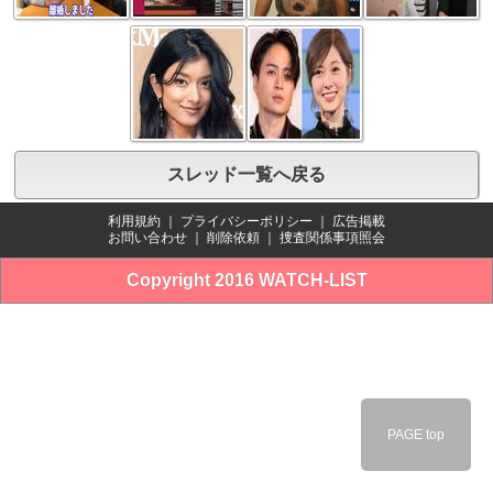
スレッド一覧へ戻る
利用規約
｜
プライバシーポリシー
｜
広告掲載
お問い合わせ
｜
削除依頼
｜
捜査関係事項照会
Copyright 2016 WATCH-LIST
PAGE top