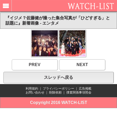
『イジメ？佐藤健が撮った集合写真が「ひどすぎる」と
話題に』新着画像 - エンタメ
PREV
NEXT
スレッドへ戻る
利用規約
｜
プライバシーポリシー
｜
広告掲載
お問い合わせ
｜
削除依頼
｜
捜査関係事項照会
Copyright 2016 WATCH-LIST