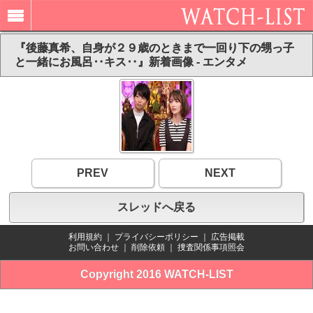
『後藤真希、自身が２９歳のときまで一回り下の甥っ子
と一緒にお風呂‥キス‥』新着画像 - エンタメ
PREV
NEXT
スレッドへ戻る
利用規約
｜
プライバシーポリシー
｜
広告掲載
お問い合わせ
｜
削除依頼
｜
捜査関係事項照会
Copyright 2016 WATCH-LIST