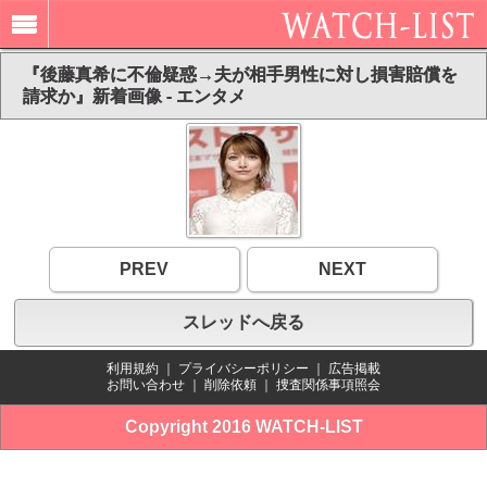
『後藤真希に不倫疑惑→夫が相手男性に対し損害賠償を
請求か』新着画像 - エンタメ
PREV
NEXT
スレッドへ戻る
利用規約
｜
プライバシーポリシー
｜
広告掲載
お問い合わせ
｜
削除依頼
｜
捜査関係事項照会
Copyright 2016 WATCH-LIST