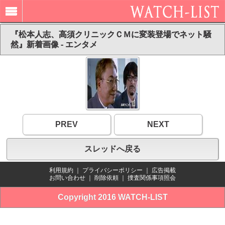
『松本人志、高須クリニックＣＭに変装登場でネット騒
然』新着画像 - エンタメ
PREV
NEXT
スレッドへ戻る
利用規約
｜
プライバシーポリシー
｜
広告掲載
お問い合わせ
｜
削除依頼
｜
捜査関係事項照会
Copyright 2016 WATCH-LIST