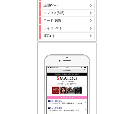
話題(557)
エンタメ(845)
フード(160)
ライフ(291)
運営(1)