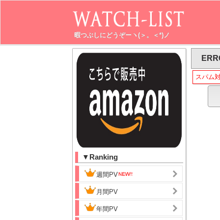
暇つぶしにどうぞーヽ(＞。＜*)ノ
ERR
スパム
▼Ranking
週間PV
月間PV
年間PV