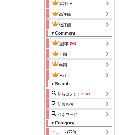
累計PV
高評価
低評価
▼Comment
週間
月間
年間
累計
▼Search
新着コメント
新着画像
検索ワード
▼Category
ニュース(720)