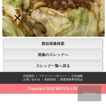
類似画像検索
画像のスレッドへ
スレッド一覧へ戻る
利用規約
｜
プライバシーポリシー
｜
広告掲載
お問い合わせ
｜
削除依頼
｜
捜査関係事項照会
Copyright 2016 WATCH-LIST
PAGE top