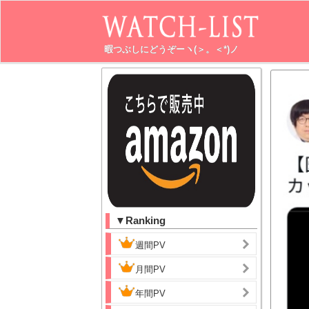
暇つぶしにどうぞーヽ(＞。＜*)ノ
▼Ranking
週間PV
月間PV
年間PV