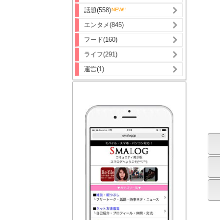
話題(558)
エンタメ(845)
フード(160)
ライフ(291)
運営(1)