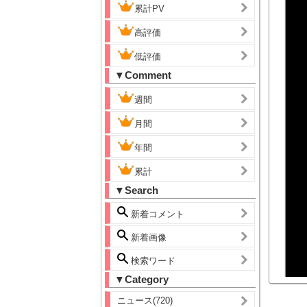
累計PV
高評価
低評価
▼Comment
週間
月間
年間
累計
▼Search
新着コメント
新着画像
検索ワード
▼Category
ニュース(720)