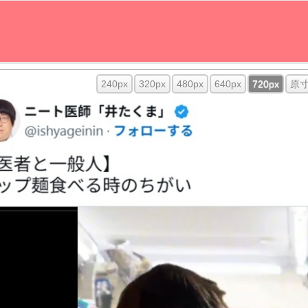
240px
320px
480px
640px
720px
原