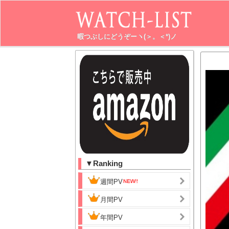
暇つぶしにどうぞーヽ(＞。＜*)ノ
▼Ranking
週間PV
月間PV
年間PV