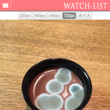
320px
480px
640px
720px
原寸大