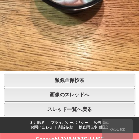
類似画像検索
画像のスレッドへ
スレッド一覧へ戻る
利用規約
｜
プライバシーポリシー
｜
広告掲載
お問い合わせ
｜
削除依頼
｜
捜査関係事項照会
PAGE top