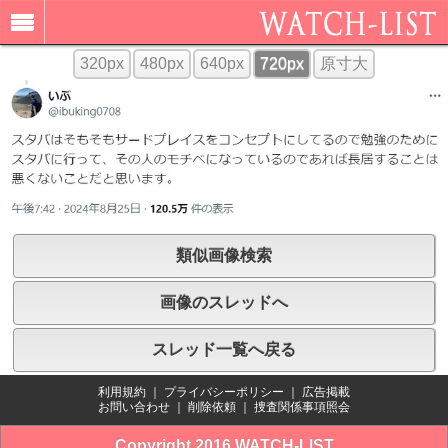
320px
480px
640px
720px
原寸大
類似画像検索
画像のスレッドへ
スレッド一覧へ戻る
利用規約
｜
プライバシーポリシー
｜
広告掲載
お問い合わせ
｜
削除依頼
｜
捜査関係事項照会
Copyright 2016 WATCH-LIST