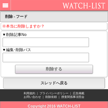
削除 - フード
※本当に削除しますか？
▼削除記事No
▼編集･削除パス
スレッドへ戻る
利用規約
｜
プライバシーポリシー
｜
広告掲載
お問い合わせ
｜
削除依頼
｜
捜査関係事項照会
Copyright 2016 WATCH-LIST