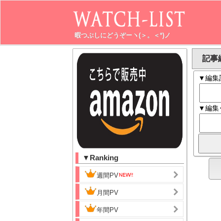
暇つぶしにどうぞーヽ(＞。＜*)ノ
記事編
▼編集
▼編集
▼Ranking
週間PV
月間PV
年間PV