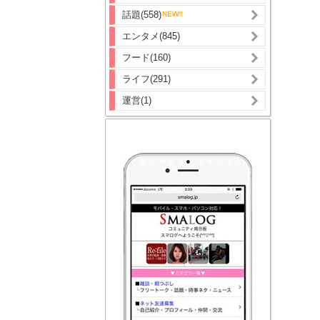
話題(558)
エンタメ(845)
フード(160)
ライフ(291)
運営(1)