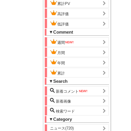
累計PV
高評価
低評価
▼Comment
週間
月間
年間
累計
▼Search
新着コメント
新着画像
検索ワード
▼Category
ニュース(720)